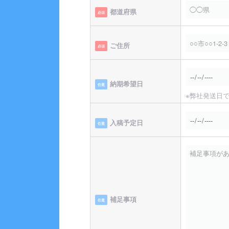
都道府県
必須
ご住所
必須
納期希望日
任意
※弊社発送日
入稿予定日
任意
補足事項
任意