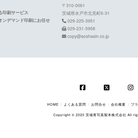
〒310-0061
る印刷サービス
茨城県水戸市北見町6-31
オンデマンド印刷にお任せ
029-225-3951
029-231-5958
copy@aoshasin.co.jp
Facebook
X
In
HOME
よくある質問
お問合せ
会社概要
プ
Copyright © 2020 茨城青写真製本株式会社 All right