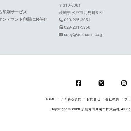
〒310-0061
る印刷サービス
茨城県水戸市北見町6-31
オンデマンド印刷にお任せ
029-225-3951
029-231-5958
copy@aoshasin.co.jp
Facebook
X
In
HOME
よくある質問
お問合せ
会社概要
プ
Copyright © 2020 茨城青写真製本株式会社 All right