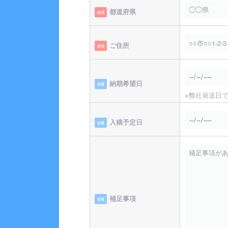
都道府県
必須
ご住所
必須
納期希望日
任意
※弊社発送日
入稿予定日
任意
補足事項
任意