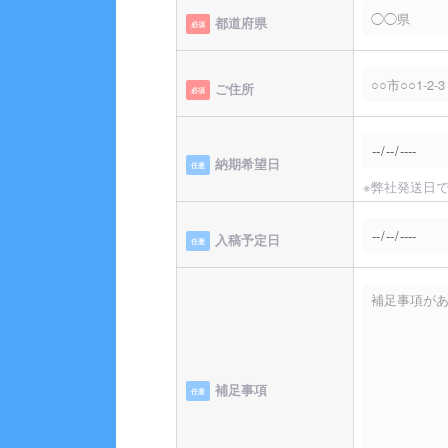
都道府県
必須
ご住所
必須
納期希望日
任意
※弊社発送日
入稿予定日
任意
補足事項
任意