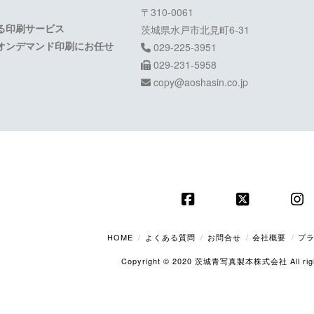
〒310-0061
る印刷サービス
茨城県水戸市北見町6-31
オンデマンド印刷にお任せ
029-225-3951
029-231-5958
copy@aoshasin.co.jp
Facebook
X
In
HOME
よくある質問
お問合せ
会社概要
プ
Copyright © 2020 茨城青写真製本株式会社 All right