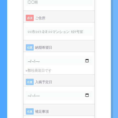
ご住所
必須
納期希望日
任意
※弊社発送日です
入稿予定日
任意
補足事項
任意