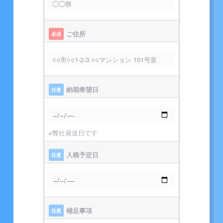
ご住所
必須
納期希望日
任意
※弊社発送日です
入稿予定日
任意
補足事項
任意