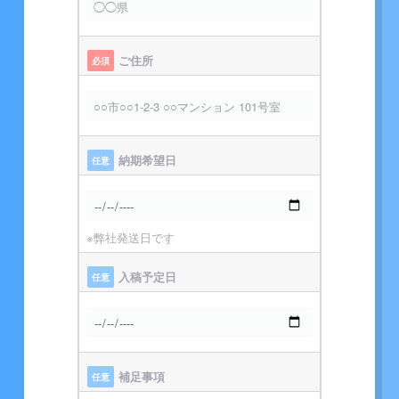
ご住所
必須
納期希望日
任意
※弊社発送日です
入稿予定日
任意
補足事項
任意