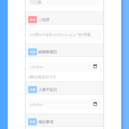
ご住所
必須
納期希望日
任意
※弊社発送日です
入稿予定日
任意
補足事項
任意